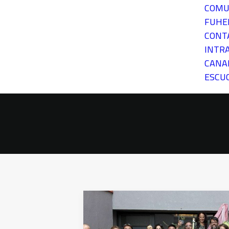
COMU
FUH
CONT
INTR
CANA
ESCU