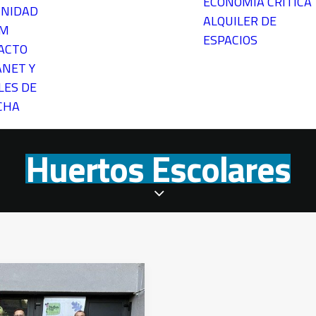
ECONOMÍA CRÍTICA
NIDAD
ALQUILER DE
EM
ESPACIOS
ACTO
ANET Y
LES DE
CHA
Huertos Escolares