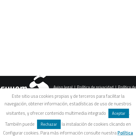
sobre el Territorio y la Calidad
de Vida
CART
Tu carrito está vacío.
Aviso legal
|
Política de privacidad
|
Política de
Este sitio usa cookies propias y de terceros para facilitar la
navegación, obtener información, estadísticas de uso de nuestros
cookies
|
Condiciones legales de venta
visitantes, y ofrecer contenido multimedia integrado
.
Aceptar
También puede
la instalación de cookies clicando en
Rechazar
Configurar cookies. Para más información consulte nuestra
Política