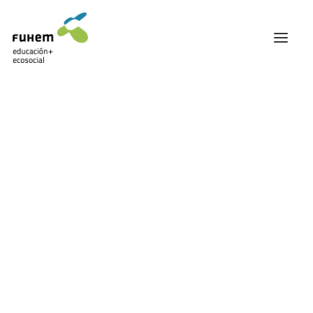
FUHEM
ÁREA EDUCATIVA
ÁREA ECOSOCIAL
60 ANIVERSARIO
PATRONATO Y EQUIPO DIRECTIVO
Macrogranjas
TRANSPARENCIA Y BUENAS PRÁCTICAS
TRAYECTORIA
PREMIOS Y RECONOCIMIENTOS
TRABAJAMOS EN RED
TRABAJA EN FUHEM
COMUNIDAD FUHEM