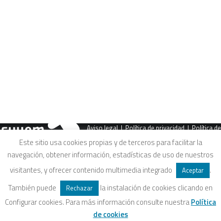
crisis ecosocial
CART
Tu carrito está vacío.
Aviso legal
|
Política de privacidad
|
Política de
Este sitio usa cookies propias y de terceros para facilitar la
navegación, obtener información, estadísticas de uso de nuestros
cookies
|
Condiciones legales de venta
visitantes, y ofrecer contenido multimedia integrado
.
Aceptar
También puede
la instalación de cookies clicando en
Rechazar
Configurar cookies. Para más información consulte nuestra
Política
de cookies