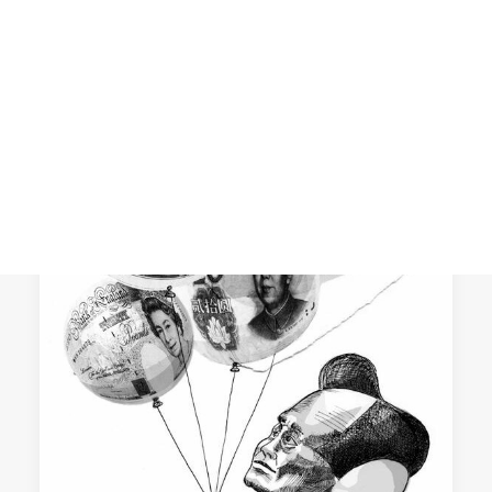
Asistimos a una profunda
reconfiguración del orden internacional
CART
Tu carrito está vacío.
expresado en la multiplicación de
conflictos alrededor…