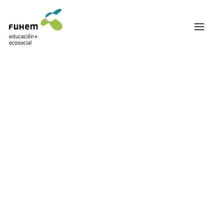
FUHEM
ÁREA EDUCATIVA
ÁREA ECOSOCIAL
60 ANIVERSARIO
PATRONATO Y EQUIPO DIRECTIVO
Rewilding
TRANSPARENCIA Y BUENAS PRÁCTICAS
TRAYECTORIA
PREMIOS Y RECONOCIMIENTOS
TRABAJAMOS EN RED
TRABAJA EN FUHEM
COMUNIDAD FUHEM