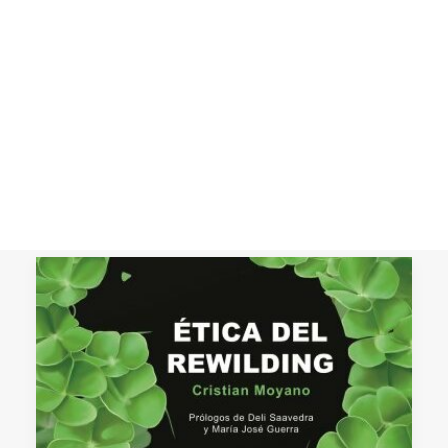
rewilding y la ganadería
extensiva en la gestión del
CART
territorio
Tu carrito está vacío.
El papel diferenciado en la gestión del
territorio del rewilding versus la
ganadería extensiva.