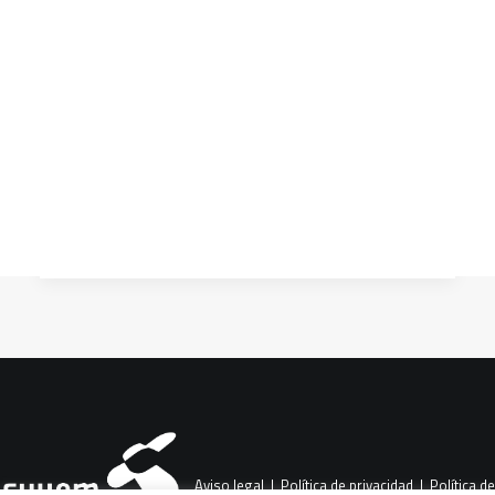
cooperativo y TICs para
mejorar en inglés (Colegio
CART
Montserrat)
Tu carrito está vacío.
Proyecto interdisciplinar que potencia el
gusto por aprender y mejorar la
competencia comunicativa en inglés en
varios…
Aviso legal
|
Política de privacidad
|
Política de