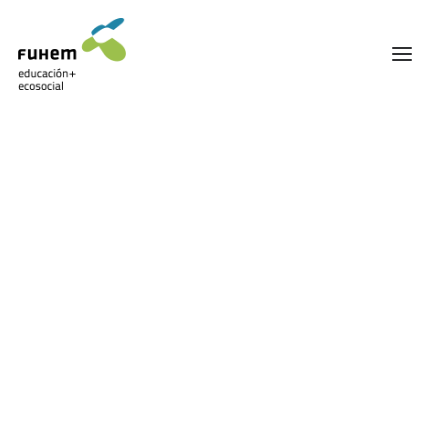
FUHEM
ÁREA EDUCATIVA
ÁREA ECOSOCIAL
60 ANIVERSARIO
PATRONATO Y EQUIPO DIRECTIVO
Unión Europea
TRANSPARENCIA Y BUENAS PRÁCTICAS
TRAYECTORIA
PREMIOS Y RECONOCIMIENTOS
TRABAJAMOS EN RED
TRABAJA EN FUHEM
COMUNIDAD FUHEM