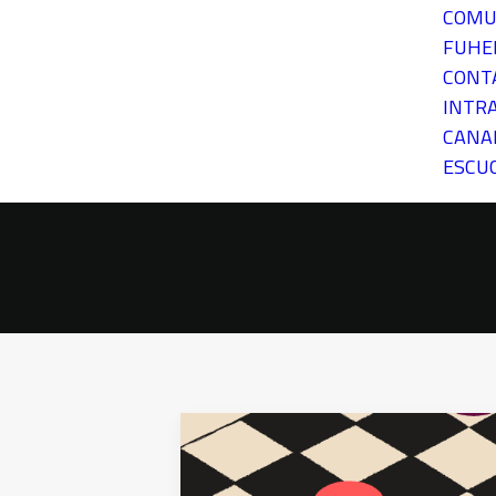
COMU
FUH
CONT
INTR
CANA
ESCU