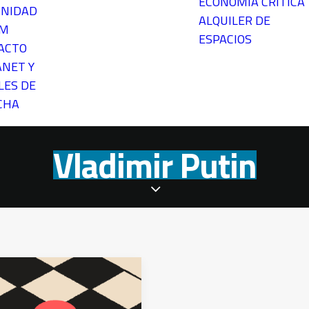
ECONOMÍA CRÍTICA
NIDAD
ALQUILER DE
EM
ESPACIOS
ACTO
ANET Y
LES DE
CHA
Vladimir Putin