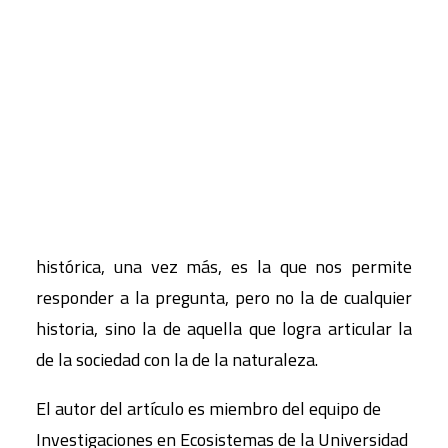
ecológica y en íntima relación con ella la crisis
energética. Hoy ha hecho su aparición la crisis
CART
financiera, convertida ya en debacle económica de
Tu carrito está vacío.
escala global, y los defensores de la situación se
quedan sin baldes para sacar el agua del buque
que se hunde. ¿Son estas crisis fenómenos
aislados o por lo contrario no son sino las
expresiones de una sola crisis? La perspectiva
histórica, una vez más, es la que nos permite
responder a la pregunta, pero no la de cualquier
historia, sino la de aquella que logra articular la
de la sociedad con la de la naturaleza.
El autor del artículo es miembro del equipo de
Investigaciones en Ecosistemas de la Universidad