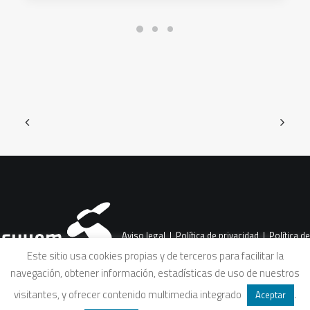
Aviso legal
|
Política de privacidad
|
Política de
Este sitio usa cookies propias y de terceros para facilitar la
navegación, obtener información, estadísticas de uso de nuestros
cookies
|
Condiciones legales de venta
visitantes, y ofrecer contenido multimedia integrado
.
Aceptar