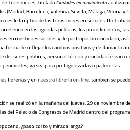
 de Transiciones
, titulada
Ciudades en movimiento
analiza má
des (Madrid, Barcelona, Valencia, Sevilla, Málaga, Vitoria y 
o desde la óptica de las transiciones ecosociales. Un trabaj
cediendo en las agendas políticas, los procedimientos, las al
s en cuestiones sociales y de participación ciudadana, así 
na forma de reflejar los cambios positivos y de llamar la a
e decisores políticos, personal técnico y ciudadanía sean co
pendientes, ya sea para protagonizarlas o padecerlas.
rias librerías y en
nuestra librería on-line
, también se puede
ción se realizó en la mañana del jueves, 29 de noviembre de
elas del Palacio de Congresos de Madrid dentro del program
ropoceno, ¿paso corto y mirada larga?