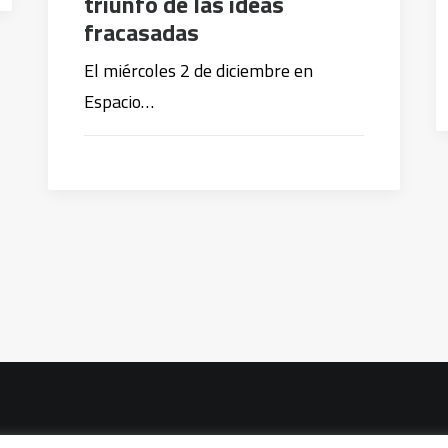
triunfo de las ideas
fracasadas
El miércoles 2 de diciembre en
Espacio…
vacidad
|
Política de cookies
|
Condiciones legales de venta