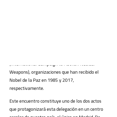
Hibakusha (Supervivientes de la bomba atómica)
y Gensuiko (Consejo Japonés contra las Bombas
CART
Atómicas y de Hidrógeno).
Tu carrito está vacío.
También participa en este encuentro Carlos
Umaña, copresidente de IPPNW (International
Physicians for the Prevention of Nuclear War) y
miembro de la Junta Directiva de ICAN
(International Campaign to Abolish Nuclear
Weapons), organizaciones que han recibido el
Nobel de la Paz en 1985 y 2017,
respectivamente.
Este encuentro constituye uno de los dos actos
que protagonizará esta delegación en un centro