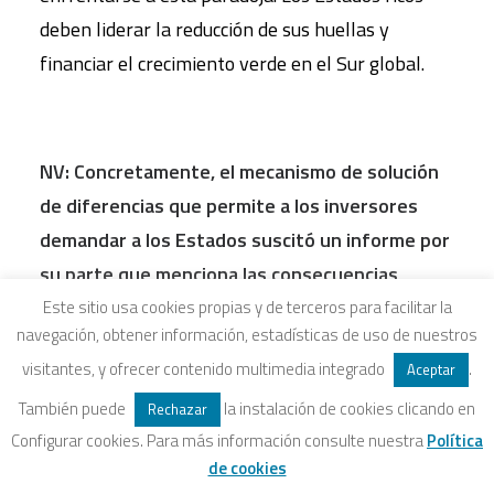
deben liderar la reducción de sus huellas y
financiar el crecimiento verde en el Sur global.
NV: Concretamente, el mecanismo de solución
de diferencias que permite a los inversores
demandar a los Estados suscitó un informe por
su parte que menciona las consecuencias
catastróficas de este mecanismo,
Este sitio usa cookies propias y de terceros para facilitar la
navegación, obtener información, estadísticas de uso de nuestros
especialmente en el contexto de la emergencia
visitantes, y ofrecer contenido multimedia integrado
.
Aceptar
climá
tica. ¿
Qu
é
medidas podrían adoptar los
También puede
la instalación de cookies clicando en
Estados para evitar futuras demandas? ¿Se ha
Rechazar
Configurar cookies. Para más información consulte nuestra
Política
avanzado algo en este sentido?
de cookies