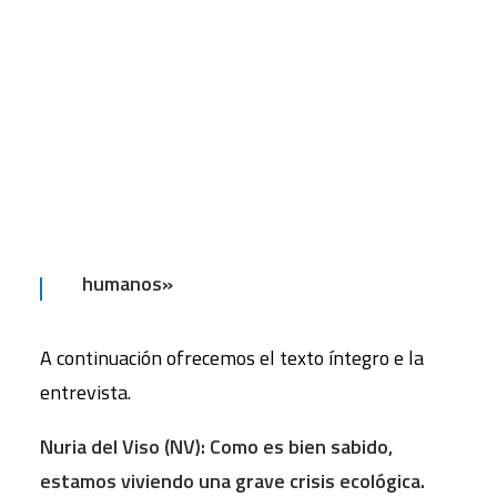
La entrevista realizada por
Nuria del Viso
, del
equipo de FUHEM Ecosocial, aborda algunos de
CART
los principales retos que enfrenta su
Tu carrito está vacío.
departamento y hace balance de su labor desde
2018.
«La crisis climática y medioambiental
planetaria es una crisis de derechos
humanos»
A continuación ofrecemos el texto íntegro e la
entrevista.
Nuria del Viso (NV):
Como es bien sabido,
estamos viviendo una grave crisis ecoló
gica.