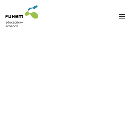
FUHEM
ÁREA EDUCATIVA
ÁREA ECOSOCIAL
60 ANIVERSARIO
PATRONATO Y EQUIPO DIRECTIVO
TRANSPARENCIA Y BUENAS PRÁCTICAS
TRAYECTORIA
PREMIOS Y RECONOCIMIENTOS
TRABAJAMOS EN RED
TRABAJA EN FUHEM
COMUNIDAD FUHEM