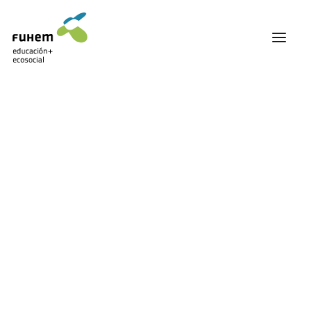
FUHEM
ÁREA EDUCATIVA
ÁREA ECOSOCIAL
60 ANIVERSARIO
PATRONATO Y EQUIPO DIRECTIVO
Ecosocial
TRANSPARENCIA Y BUENAS PRÁCTICAS
TRAYECTORIA
PREMIOS Y RECONOCIMIENTOS
TRABAJAMOS EN RED
TRABAJA EN FUHEM
COMUNIDAD FUHEM