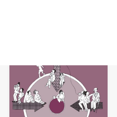
Recopilamos en un nuevo libro los
Proyectos de Innovación Educativa
CART
Tu carrito está vacío.
desarrollados en los centros escolares
de FUHEM en…