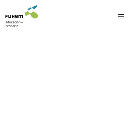
FUHEM
ÁREA EDUCATIVA
ÁREA ECOSOCIAL
60 ANIVERSARIO
PATRONATO Y EQUIPO DIRECTIVO
Inclusión
TRANSPARENCIA Y BUENAS PRÁCTICAS
TRAYECTORIA
PREMIOS Y RECONOCIMIENTOS
TRABAJAMOS EN RED
TRABAJA EN FUHEM
COMUNIDAD FUHEM