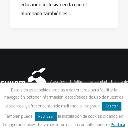
educación inclusiva en la que el
alumnado también es…
Aviso legal
|
Política de privacidad
|
Política de
Este sitio usa cookies propias y de terceros para facilitar la
navegación, obtener información, estadísticas de uso de nuestros
cookies
|
Condiciones legales de venta
visitantes, y ofrecer contenido multimedia integrado
.
Aceptar
También puede
la instalación de cookies clicando en
Rechazar
Configurar cookies. Para más información consulte nuestra
Política