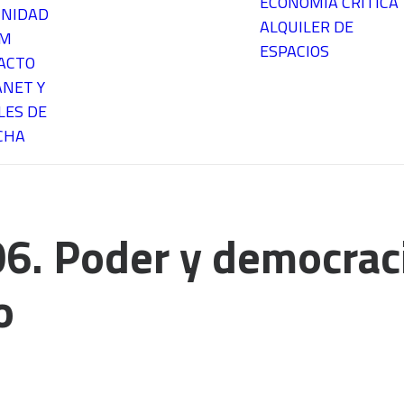
ECONOMÍA CRÍTICA
NIDAD
ALQUILER DE
EM
ESPACIOS
ACTO
ANET Y
LES DE
CHA
6. Poder y democraci
o