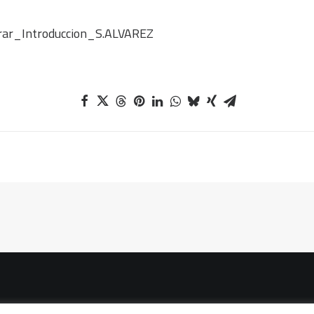
rar_Introduccion_S.ALVAREZ
vacidad
|
Política de cookies
|
Condiciones legales de venta