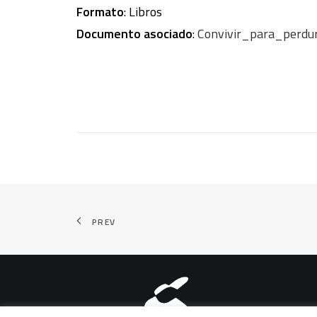
Formato
: Libros
Documento asociado
:
Convivir_para_perdu
PREV
Aviso legal
|
Política de pri