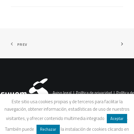
PREV
Aviso legal
|
Política de privacidad
|
Política de
Este sitio usa cookies propias y de terceros para facilitar la
navegación, obtener información, estadísticas de uso de nuestros
cookies
|
Condiciones legales de venta
visitantes, y ofrecer contenido multimedia integrado
.
Aceptar
También puede
la instalación de cookies clicando en
Rechazar