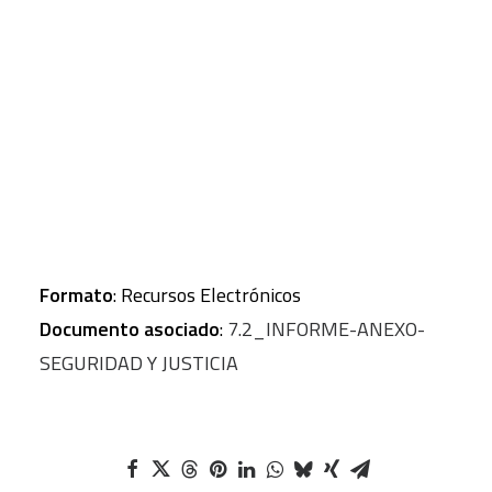
procesos judiciales pendientes, reclusos, índice de
confianza en el sistema Judicial, índice de
CART
confianza en la policía.
Tu carrito está vacío.
Autor corporativo
: Colectivo Ioé
Obra completa
:
Formato
: Recursos Electrónicos
Documento asociado
:
7.2_INFORME-ANEXO-
SEGURIDAD Y JUSTICIA