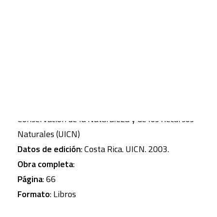
los impactos sobre los recursos hídricos y las
incertidumbres causados por el cambio climático.
CART
Tu carrito está vacío.
Autor
: BERGKAMP, G.; ORLANDO, B.; BURTON, I.
Autor corporativo
: Unión Internacional para la
Conservación de la Naturaleza y de los Recursos
Naturales (UICN)
Datos de edición
: Costa Rica. UICN. 2003.
Obra completa
:
Página
: 66
Formato
: Libros