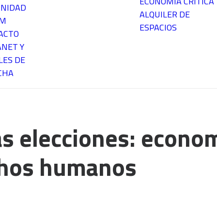
ECONOMÍA CRÍTICA
NIDAD
ALQUILER DE
EM
ESPACIOS
ACTO
ANET Y
LES DE
CHA
as elecciones: econom
chos humanos