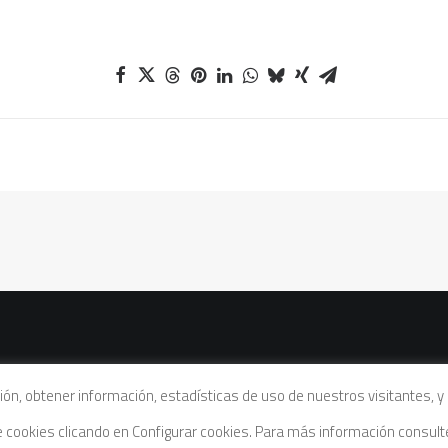
vacidad
|
Política de cookies
|
Condiciones legales de venta
ación, obtener información, estadísticas de uso de nuestros visitantes,
de cookies clicando en Configurar cookies. Para más información consul