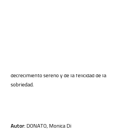
un nuevo enfoque, una nueva visión para abordar
los problemas de un planeta al borde del colapso
CART
por hiperconsumo.
Tu carrito está vacío.
Así, frente a la expansión ilimitada, Latouche
propone replantearse el propio concepto de
bienestar y de riqueza; frente al fetichismo del
PIB, que nos convierte en víctimas de una
economía agobiante y acelerada, habla de
decrecimiento sereno y de la felicidad de la
sobriedad.
Autor
: DONATO, Monica Di