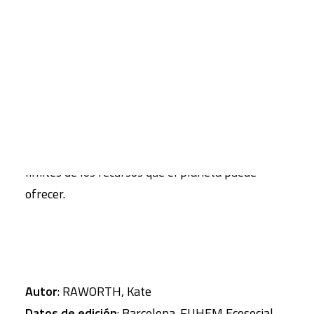
desbordados y una situación muy precaria y por
debajo del suelo social.
CART
Tu carrito está vacío.
La autora reclama la necesidad de encontrar
formas para ofrecer condiciones de vida dignas a
todos los ciudadanos de la Tierra –reduciendo la
brecha entre las élites del mundo y los que viven
en la pobreza-, manteniéndonos dentro de los
límites de los recursos que el planeta puede
ofrecer.
Autor
: RAWORTH, Kate
Datos de edición
: Barcelona. FUHEM Ecosocial,