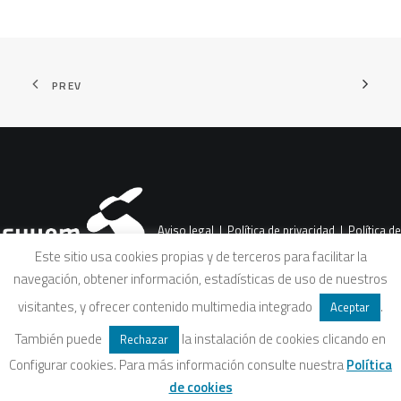
PREV
Aviso legal
|
Política de privacidad
|
Política de
Este sitio usa cookies propias y de terceros para facilitar la
navegación, obtener información, estadísticas de uso de nuestros
cookies
|
Condiciones legales de venta
visitantes, y ofrecer contenido multimedia integrado
.
Aceptar
También puede
la instalación de cookies clicando en
Rechazar
Configurar cookies. Para más información consulte nuestra
Política
de cookies