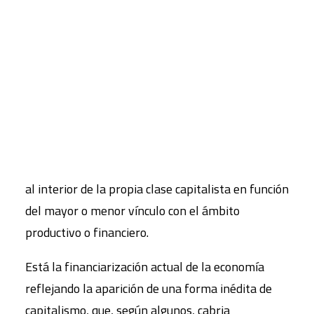
renta y la riqueza entre grupos sociales y países.
La tercera aborda las dudas acerca de la
CART
funcionalidad actual del ámbito financiero
Tu carrito está vacío.
percibido en la actualidad como una fuente de
inestabilidad y de riesgos.
La cuarta cuestión se plantea si las
contradicciones del funcionamiento del
capitalismo actual se están extendiendo también
al interior de la propia clase capitalista en función
del mayor o menor vínculo con el ámbito
productivo o financiero.
Está la financiarización actual de la economía
reflejando la aparición de una forma inédita de
capitalismo, que, según algunos, cabria