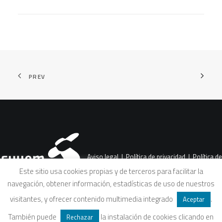
PREV
Aviso legal
|
Política de privacidad
|
Política de
Este sitio usa cookies propias y de terceros para facilitar la
navegación, obtener información, estadísticas de uso de nuestros
cookies
|
Condiciones legales de venta
visitantes, y ofrecer contenido multimedia integrado
.
Aceptar
También puede
la instalación de cookies clicando en
Rechazar