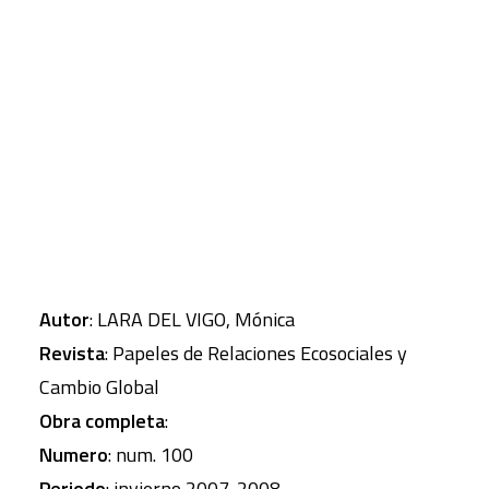
presidente de Foro Nuclear, y Francisco Castejón,
físico y portavoz antinuclear de Ecologistas en
CART
Tu carrito está vacío.
Acción, debaten, desde posiciones contrapuestas,
acerca de las oportunidades y los peligros de la
energía nuclear.
Autor
: LARA DEL VIGO, Mónica
Revista
: Papeles de Relaciones Ecosociales y
Cambio Global
Obra completa
:
Numero
: num. 100
Periodo
: invierno 2007-2008