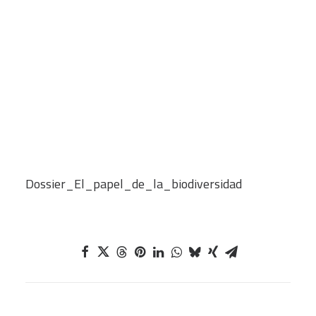
CART
Tu carrito está vacío.
Autor
: OBERHUBER, Theo ; LOMAS, Pedro L.;
DUCH, Gustavo; GONZÁLEZ REYES, María
Página
: 36 p.
Formato
: Recursos Electrónicos
Documento asociado
:
Dossier_El_papel_de_la_biodiversidad