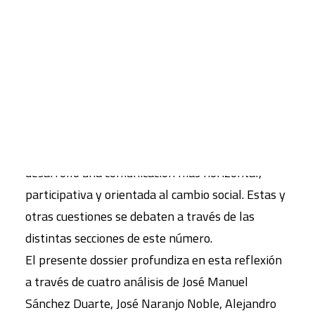
la aparición de medios de comunicación y
periodistas que, con prácticas y miradas
CART
Tu carrito está vacío.
diferentes, buscan recuperar el sentido de
responsabilidad social a la hora de informar. La
tecnología abre el espectro a nuevas voces a
través, sobre todo, de Internet. Si bien el «ruido
en la red» se multiplica, asistimos también al
desarrollo una comunicación más horizontal,
participativa y orientada al cambio social. Estas y
otras cuestiones se debaten a través de las
distintas secciones de este número.
El presente dossier profundiza en esta reflexión
a través de cuatro análisis de José Manuel
Sánchez Duarte, José Naranjo Noble, Alejandro