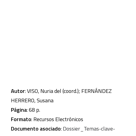
por Larry Lohman
– Transiciones energéticas ante el cambio
CART
climático: problemáticas e ideas fuerza, por L.
Tu carrito está vacío.
Urkidi, R. Lago, I. Basurko et al.
– Democracia, cambio climático y gobernanza
global, por David Held y Angus Fane Hervey
Autor
: VISO, Nuria del (coord.); FERNÁNDEZ
HERRERO, Susana
Página
: 68 p.
Formato
: Recursos Electrónicos
Documento asociado
:
Dossier_Temas-clave-