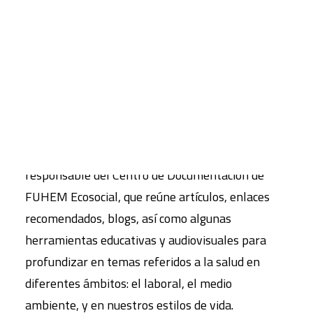
aborda las consecuencias en la salud del uso del
amianto y Vicent Boix del agroquímico conocido
CART
como DBCP (Dibromo Cloropropano) utilizado en
Tu carrito está vacío.
numerosos cultivos, sobre todo, en grandes
plantaciones bananeras.
El dossier incluye una selección de recursos
recopilada por Susana Fernández Herrero,
responsable del Centro de Documentación de
FUHEM Ecosocial, que reúne artículos, enlaces
recomendados, blogs, así como algunas
herramientas educativas y audiovisuales para
profundizar en temas referidos a la salud en
diferentes ámbitos: el laboral, el medio
ambiente, y en nuestros estilos de vida.