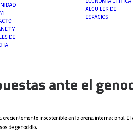
ECONOMÍA CRÍTICA
NIDAD
ALQUILER DE
EM
ESPACIOS
ACTO
ANET Y
LES DE
CHA
uestas ante el genoc
ta crecientemente insostenible en la arena internacional. E
sos de genocidio.