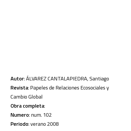
presente que la gramática de la necesidad
constituye un complejo combinado de carencias y
CART
aspiraciones cuyo origen se encuentra en la
Tu carrito está vacío.
esfera económica, tecnológica, cultural y política
de cada formación social.
Autor
: ÁLVAREZ CANTALAPIEDRA, Santiago
Revista
: Papeles de Relaciones Ecosociales y
Cambio Global
Obra completa
:
Numero
: num. 102
Periodo
: verano 2008