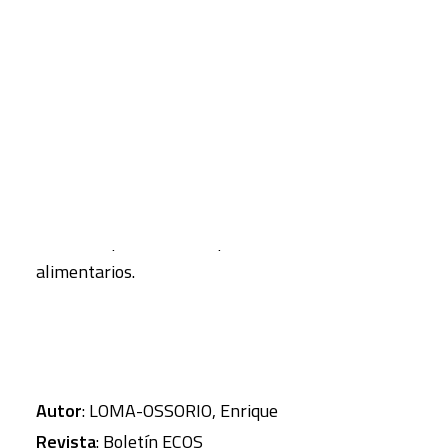
aplicación de una serie de Directrices Voluntarias
con la finalidad de «ofrecer orientación práctica»
CART
Tu carrito está vacío.
a los países para que cumplan con sus
obligaciones relacionadas con el derecho a la
alimentación, aprobada en 2004. Termina
abordando los retos actuales del derecho a la
alimentación, como por ejemplo, la reciente
subida de precios de los productos básicos
alimentarios.
Autor
: LOMA-OSSORIO, Enrique
Revista
: Boletín ECOS