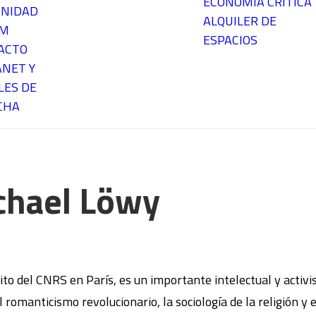
ECONOMÍA CRÍTICA
NIDAD
ALQUILER DE
EM
ESPACIOS
ACTO
ANET Y
LES DE
CHA
ichael Löwy
to del CNRS en París, es un importante intelectual y activi
 romanticismo revolucionario, la sociología de la religión y 