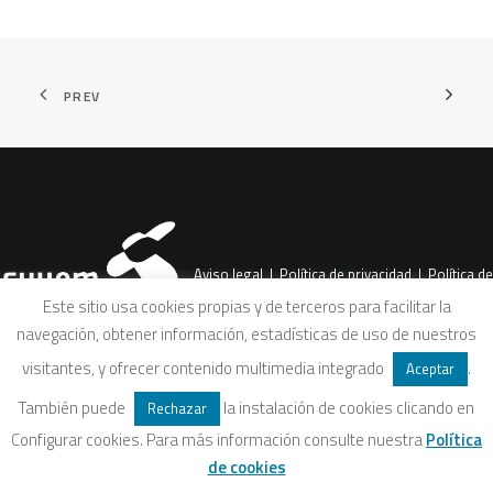
PREV
Aviso legal
|
Política de privacidad
|
Política de
Este sitio usa cookies propias y de terceros para facilitar la
navegación, obtener información, estadísticas de uso de nuestros
cookies
|
Condiciones legales de venta
visitantes, y ofrecer contenido multimedia integrado
.
Aceptar
También puede
la instalación de cookies clicando en
Rechazar
Configurar cookies. Para más información consulte nuestra
Política
de cookies