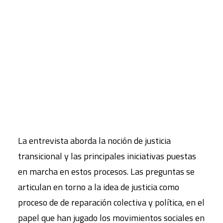
entrevista a Pablo de Greiff, director del área de
investigación del Centro Internacional para la
CART
Justicia Transicional y uno de los expertos
Tu carrito está vacío.
internacionales más reconocidos en programas
de reparación a víctimas. Ha sido asesor en Perú,
Guatemala, Marruecos, entre otros países, y
prestado su apoyo a la Corte Penal Internacional
y a las Naciones Unidas.
La entrevista aborda la noción de justicia
transicional y las principales iniciativas puestas
en marcha en estos procesos. Las preguntas se
articulan en torno a la idea de justicia como
proceso de de reparación colectiva y política, en el
papel que han jugado los movimientos sociales en