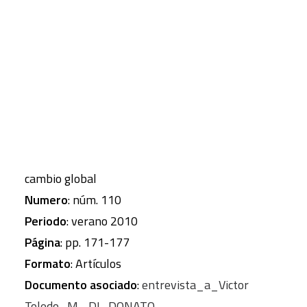
el reconocimiento internacional como uno de los
principales teóricos de esta nueva disciplina.
CART
Tu carrito está vacío.
Autor
: DI DONATO, Monica
Revista
: Papeles de relaciones ecosociales y
cambio global
Numero
: núm. 110
Periodo
: verano 2010
Página
: pp. 171-177
Formato
: Artículos
Documento asociado
:
entrevista_a_Victor
Toledo_M._DI_DONATO