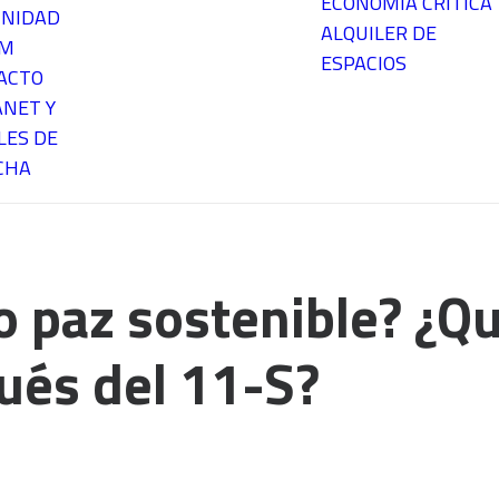
ECONOMÍA CRÍTICA
NIDAD
ALQUILER DE
EM
ESPACIOS
ACTO
ANET Y
LES DE
CHA
 o paz sostenible? ¿Q
ués del 11-S?