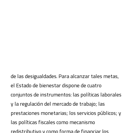
El autor se refiere a un concepto clave, el Estado
CART
de bienestar, como un conjunto institucional que
Tu carrito está vacío.
se compone de diversas entidades sociales,
organizativas y normativas, orientado hacia el
logro de tres objetivos: el pleno empleo, la
seguridad económica (entendida como garantía de
cierto nivel de condiciones de vida) y la reducción
de las desigualdades. Para alcanzar tales metas,
el Estado de bienestar dispone de cuatro
conjuntos de instrumentos: las políticas laborales
y la regulación del mercado de trabajo; las
prestaciones monetarias; los servicios públicos; y
las políticas fiscales como mecanismo
redistributivo y como forma de financiar los