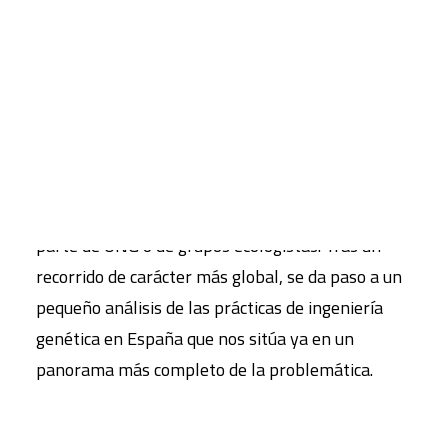
costosos y se desconoce su incidencia, su
interacción con el mundo natural. A través de
CART
Tu carrito está vacío.
ejemplos como estos, los autores pretenden
mostrarnos los inconvenientes y las fricciones
surgidas por las prácticas de la biotecnología o la
ingeniería genética, que se han visto contestadas
por campañas de sensibilización y denuncia por
parte de ONG o de grupos ecologistas. Tras un
recorrido de carácter más global, se da paso a un
pequeño análisis de las prácticas de ingeniería
genética en España que nos sitúa ya en un
panorama más completo de la problemática.