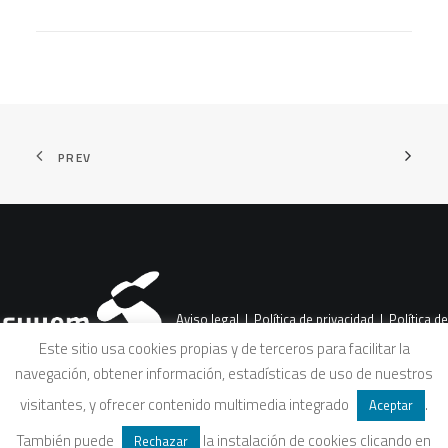
PREV
Aviso legal
|
Política de privacidad
|
Política de
Este sitio usa cookies propias y de terceros para facilitar la
navegación, obtener información, estadísticas de uso de nuestros
cookies
|
Condiciones legales de venta
visitantes, y ofrecer contenido multimedia integrado
.
Aceptar
También puede
la instalación de cookies clicando en
Rechazar