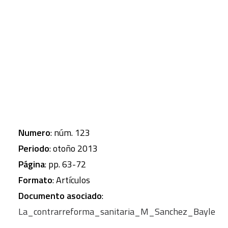
momento de grave crisis económica.
CART
Tu carrito está vacío.
Autor
: SÁNCHEZ BAYLE, Marciano
Revista
: Papeles de relaciones ecosociales y
cambio global
Numero
: núm. 123
Periodo
: otoño 2013
Página
: pp. 63-72
Formato
: Artículos
Documento asociado
:
La_contrarreforma_sanitaria_M_Sanchez_Bayle