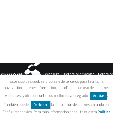
CART
Tu carrito está vacío.
PREV
Aviso legal
|
Política de privacidad
|
Política de
Este sitio usa cookies propias y de terceros para facilitar la
navegación, obtener información, estadísticas de uso de nuestros
cookies
|
Condiciones legales de venta
visitantes, y ofrecer contenido multimedia integrado
.
Aceptar
También puede
la instalación de cookies clicando en
Rechazar
Configurar cookies. Para más información consulte nuestra
Política