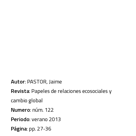
corriente del liberalismo que, tras una fase
relativamente discreta, fue ganando peso en el
CART
desarrollo de una legislación transnacional que en
Tu carrito está vacío.
decenios anteriores estaba ya devaluando
aquellos textos “sagrados”.
Autor
: PASTOR, Jaime
Revista
: Papeles de relaciones ecosociales y
cambio global
Numero
: núm. 122
Periodo
: verano 2013
Página
: pp. 27-36