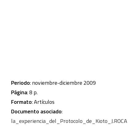
otros?
CART
Tu carrito está vacío.
Autor
: ROCA JUSMET, Jordi
Revista
: Boletín ECOS
Obra completa
:
Numero
: num. 9
Periodo
: noviembre-diciembre 2009
Página
: 8 p.
Formato
: Artículos
Documento asociado
:
la_experiencia_del_Protocolo_de_Kioto_J.ROCA