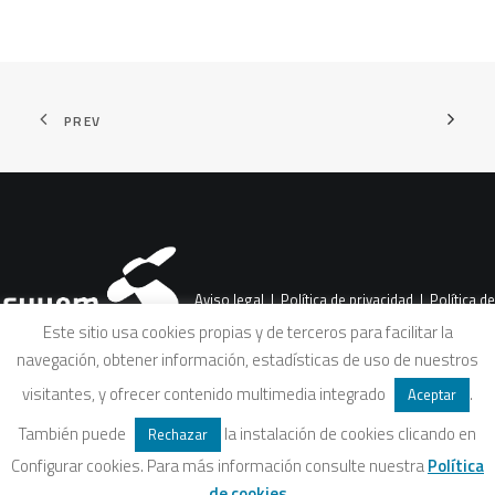
PREV
Aviso legal
|
Política de privacidad
|
Política de
Este sitio usa cookies propias y de terceros para facilitar la
navegación, obtener información, estadísticas de uso de nuestros
cookies
|
Condiciones legales de venta
visitantes, y ofrecer contenido multimedia integrado
.
Aceptar
También puede
la instalación de cookies clicando en
Rechazar
Configurar cookies. Para más información consulte nuestra
Política
de cookies