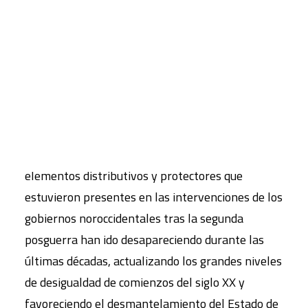
autor, este tránsito es una fuente de inseguridad
sobre la vida de la gente ya que provoca la
CART
desaparición de instituciones y mecanismos
Tu carrito está vacío.
tradicionales de protección.
El convencimiento entre quienes detentan el
poder económico de que no es necesario hacer
concesiones, ha cambiado por completo la
naturaleza y la orientación de las políticas. Los
elementos distributivos y protectores que
estuvieron presentes en las intervenciones de los
gobiernos noroccidentales tras la segunda
posguerra han ido desapareciendo durante las
últimas décadas, actualizando los grandes niveles
de desigualdad de comienzos del siglo XX y
favoreciendo el desmantelamiento del Estado de