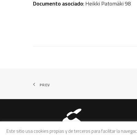
Documento asociado
:
Heikki Patomäki 98
PREV
Aviso legal
|
Política de pri
Este sitio usa cookies propias y de terceros para facilitar la naveg