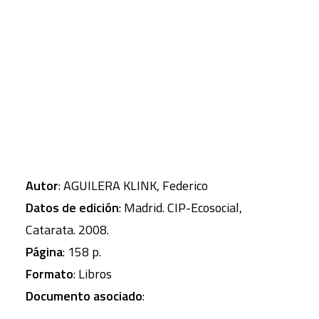
las decisiones en el que el debate público y
participativo, argumentado y razonado, sobre los
CART
Tu carrito está vacío.
problemas y sus potenciales soluciones
constituye un aspecto fundamental.
Autor
: AGUILERA KLINK, Federico
Datos de edición
: Madrid. CIP-Ecosocial,
Catarata. 2008.
Página
: 158 p.
Formato
: Libros
Documento asociado
: