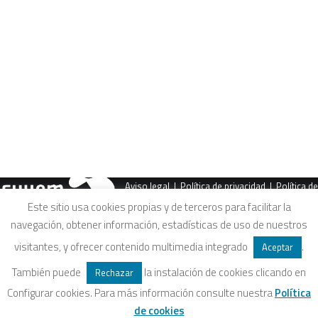
CART
Tu carrito está vacío.
PREV
Aviso legal
|
Política de privacidad
|
Política de
Este sitio usa cookies propias y de terceros para facilitar la
navegación, obtener información, estadísticas de uso de nuestros
cookies
|
Condiciones legales de venta
visitantes, y ofrecer contenido multimedia integrado
.
Aceptar
También puede
la instalación de cookies clicando en
Rechazar
Configurar cookies. Para más información consulte nuestra
Política
de cookies