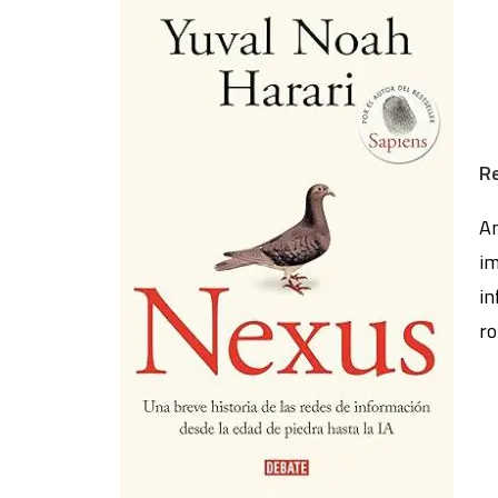
R
An
im
in
ro