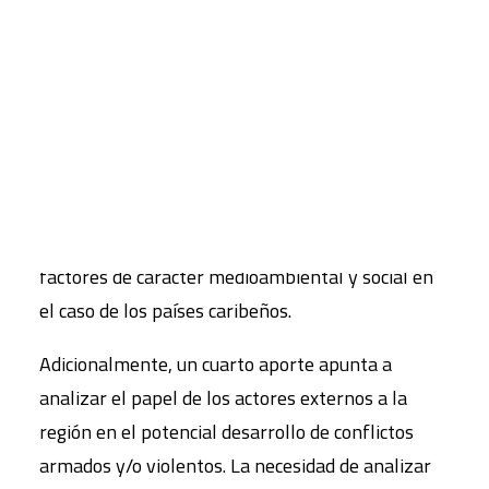
incidir en la emergencia de conflictos armados o
violentos en América Latina y el Caribe, con miras
CART
a analizar las posibilidades de ir más allá de la
Tu carrito está vacío.
prevención operacional y que apuntan a una
prevención de carácter estructural: factores de
orden socio-económico en el caso de
Centroamérica; factores socio-políticos e
institucionales en el caso de los países andinos, y
factores de carácter medioambiental y social en
el caso de los países caribeños.
Adicionalmente, un cuarto aporte apunta a
analizar el papel de los actores externos a la
región en el potencial desarrollo de conflictos
armados y/o violentos. La necesidad de analizar