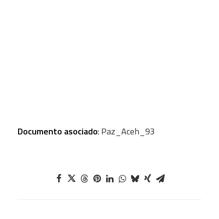
Autor
: URGELL, Jordi
CART
Revista
: Papeles de Cuestiones Internacionales
Tu carrito está vacío.
Obra completa
:
Numero
: num. 93
Periodo
: primavera 2006
Página
: 157-173 pp.
Formato
: Artículos
Documento asociado
:
Paz_Aceh_93